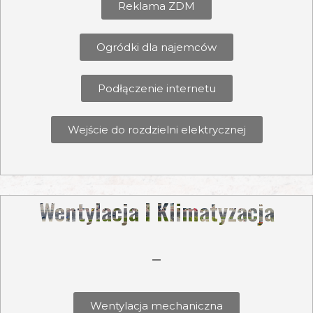
Reklama ZDM
Ogródki dla najemców
Podłączenie internetu
Wejście do rozdzielni elektrycznej
Wentylacja I Klimatyzacja
Wentylacja mechaniczna