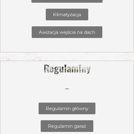
Klimatyzacja
Awizacja wejścia na dach
Regulaminy
Regulamin główny
Regulamin garaż