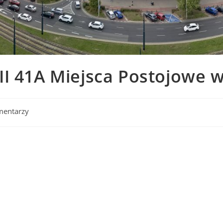
 II 41A Miejsca Postojowe
mentarzy
s: