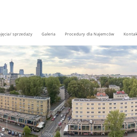
jęcia/ sprzedaży
Galeria
Procedury dla Najemców
Konta