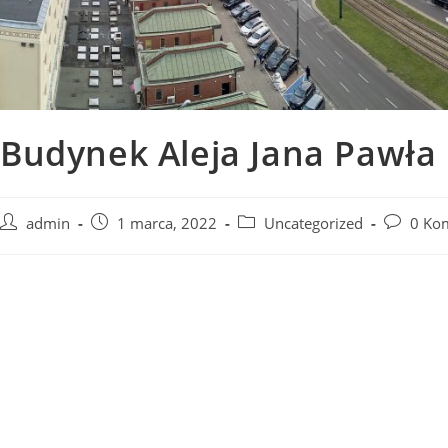
Budynek Aleja Jana Pawła
Post
Post
Post
Post
admin
1 marca, 2022
Uncategorized
0 Ko
author:
published:
category:
comment