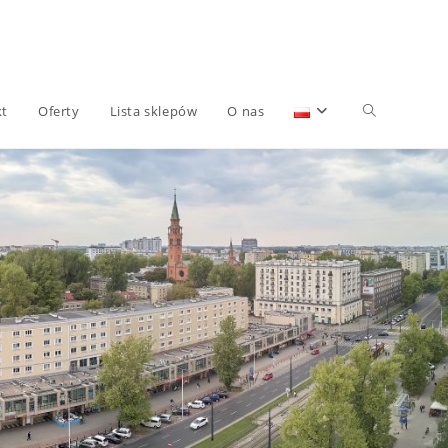
Toggle
kt
Oferty
Lista sklepów
O nas
website
search